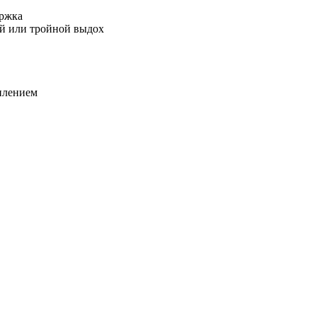
ержка
ой или тройной выдох
уплением