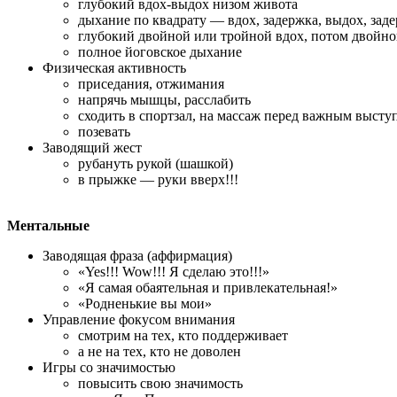
глубокий вдох-выдох низом живота
дыхание по квадрату — вдох, задержка, выдох, зад
глубокий двойной или тройной вдох, потом двойн
полное йоговское дыхание
Физическая активность
приседания, отжимания
напрячь мышцы, расслабить
сходить в спортзал, на массаж перед важным выст
позевать
Заводящий жест
рубануть рукой (шашкой)
в прыжке — руки вверх!!!
Ментальные
Заводящая фраза (аффирмация)
«Yes!!! Wow!!! Я сделаю это!!!»
«Я самая обaятельная и привлекательная!»
«Родненькие вы мои»
Управление фокусом внимания
смотрим на тех, кто поддерживает
а не на тех, кто не доволен
Игры со значимостью
повысить свою значимость