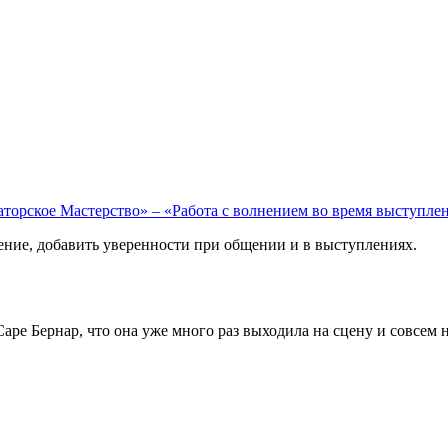
торское Мастерство» – «Работа с волнением во время выступле
ние, добавить уверенности при общении и в выступлениях.
ре Бернар, что она уже много раз выходила на сцену и совсем н