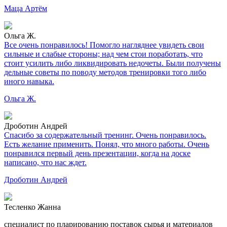
Маца Артём
Ольга Ж.
Все очень понравилось! Помогло нагляднее увидеть свои
сильные и слабые стороны; над чем стои поработать, что
стоит усилить либо ликвидировать недочеты. Были получены
дельные советы по поводу методов тренировки того либо
иного навыка.
Ольга Ж.
Дроботин Андрей
Спасибо за содержательный тренинг. Очень понравилось.
Есть желание применить. Понял, что много работы. Очень
понравился первый день презентации, когда на доске
написано, что нас ждет.
Дроботин Андрей
Тесленко Жанна
специалист по пларированию поставок сырья и материалов