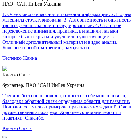
ПАО "САН ИнБев Украина"
1. Очень много классной и полезной информации. 2. Подача
материала структурирована. 3. Авторитетность и опытность
тренера, очень знающий и эрудированный. 4. Отличное
переключение внимания, практика, вытащили навыки,
которые были скрыты и улучшили существующие. 5.
Отличный дополнительный материал и видео-анализ.
Большое спасибо за тренинг, находясь на...
Тесленко Жанна
Клочко Ольга
бухгалтер, ПАО "САН ИнБев Украина"
Тренинг был очень полезен, открыла в себе много нового,
благодаря обратной связи определила области для развития.
Понравилось много примеров, практических заданий. Очень
дружественная атмосфера. Хорошее сочетание теории и
практики. Спасибо.
Клочко Ольга