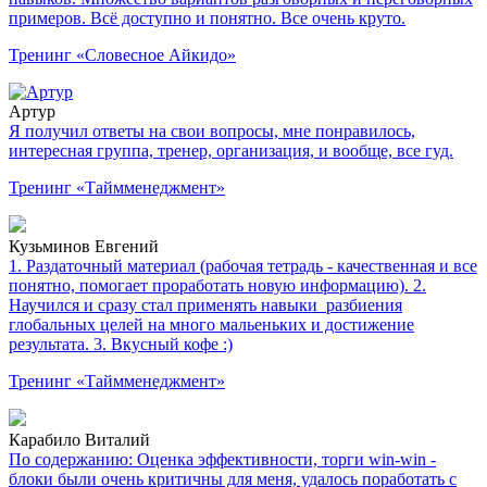
примеров. Всё доступно и понятно. Все очень круто.
Тренинг «Словесное Айкидо»
Артур
Я получил ответы на свои вопросы, мне понравилось,
интересная группа, тренер, организация, и вообще, все гуд.
Тренинг «Таймменеджмент»
Кузьминов Евгений
1. Раздаточный материал (рабочая тетрадь - качественная и все
понятно, помогает проработать новую информацию). 2.
Научился и сразу стал применять навыки разбиения
глобальных целей на много мальеньких и достижение
результата. 3. Вкусный кофе :)
Тренинг «Таймменеджмент»
Карабило Виталий
По содержанию: Оценка эффективности, торги win-win -
блоки были очень критичны для меня, удалось поработать с