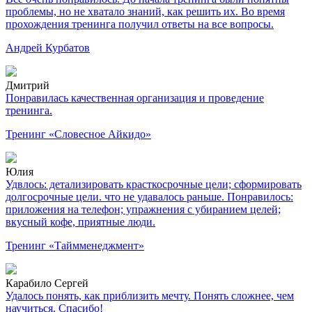
проблемы, но не хватало знаний, как решить их. Во время
прохождения тренинга получил ответы на все вопросы.
Андрей Курбатов
Дмитрий
Понравилась качественная организация и проведение
тренинга.
Тренинг «Словесное Айкидо»
Юлия
Удвлось: детализировать красткосрочные цели; сформировать
долгосрочные цели. что не удавалось раньше. Понравилось:
приложения на телефон; упражнения с убиранием целей;
вкусный кофе, приятные люди.
Тренинг «Таймменеджмент»
Карабило Сергей
Удалось понять, как приблизить мечту. Понять сложнее, чем
научиться. Спасибо!