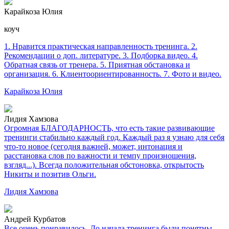
Карайкоза Юлия
коуч
1. Нравится практическая направленность тренинга. 2.
Рекомендации о доп. литературе. 3. Подборка видео. 4.
Обратная связь от тренера. 5. Приятная обстановка и
организация. 6. Клиентоориентированность. 7. Фото и видео.
Карайкоза Юлия
Лидия Хамзова
Огромная БЛАГОДАРНОСТЬ, что есть такие развивающие
тренинги стабильно каждый год. Каждый раз я узнаю для себя
что-то новое (сегодня важней, может, интонация и
расстановка слов по важности и темпу произношения,
взгляд...). Всегда положительная обстоновка, открытость
Никиты и позитив Ольги.
Лидия Хамзова
Андрей Курбатов
Все очень понравилось. До начала тренинга были понятны