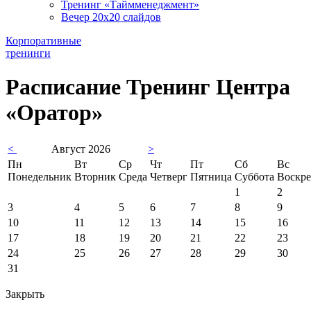
Тренинг «Таймменеджмент»
Вечер 20х20 слайдов
Корпоративные
тренинги
Расписание Тренинг Центра
«Оратор»
<
Август 2026
>
Пн
Вт
Ср
Чт
Пт
Сб
Вс
Понедельник
Вторник
Среда
Четверг
Пятница
Суббота
Воскре
1
2
3
4
5
6
7
8
9
10
11
12
13
14
15
16
17
18
19
20
21
22
23
24
25
26
27
28
29
30
31
Закрыть