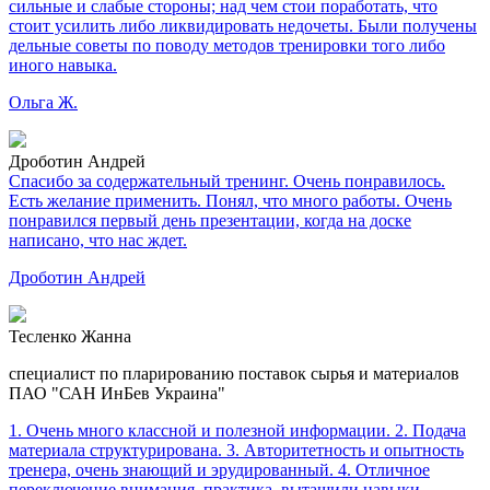
сильные и слабые стороны; над чем стои поработать, что
стоит усилить либо ликвидировать недочеты. Были получены
дельные советы по поводу методов тренировки того либо
иного навыка.
Ольга Ж.
Дроботин Андрей
Спасибо за содержательный тренинг. Очень понравилось.
Есть желание применить. Понял, что много работы. Очень
понравился первый день презентации, когда на доске
написано, что нас ждет.
Дроботин Андрей
Тесленко Жанна
специалист по пларированию поставок сырья и материалов
ПАО "САН ИнБев Украина"
1. Очень много классной и полезной информации. 2. Подача
материала структурирована. 3. Авторитетность и опытность
тренера, очень знающий и эрудированный. 4. Отличное
переключение внимания, практика, вытащили навыки,