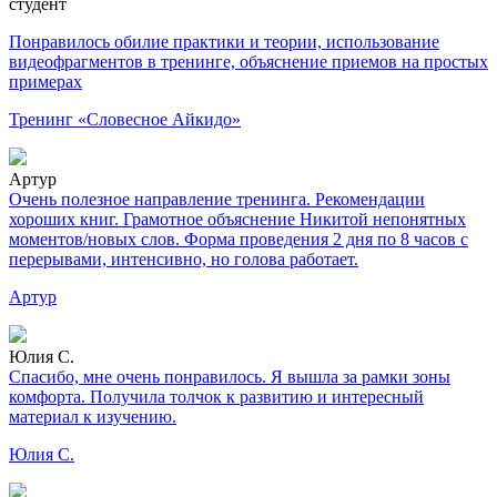
студент
Понравилось обилие практики и теории, использование
видеофрагментов в тренинге, объяснение приемов на простых
примерах
Тренинг «Словесное Айкидо»
Артур
Очень полезное направление тренинга. Рекомендации
хороших книг. Грамотное объяснение Никитой непонятных
моментов/новых слов. Форма проведения 2 дня по 8 часов с
перерывами, интенсивно, но голова работает.
Артур
Юлия С.
Спасибо, мне очень понравилось. Я вышла за рамки зоны
комфорта. Получила толчок к развитию и интересный
материал к изучению.
Юлия С.