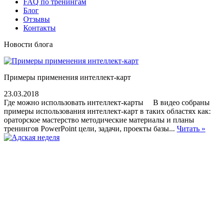
FAQ по тренингам
Блог
Отзывы
Контакты
Новости блога
Примеры применения интеллект-карт
23.03.2018
Где можно использовать интеллект-карты В видео собраны
примеры использования интеллект-карт в таких областях как:
ораторское мастерство методические материалы и планы
тренингов PowerPoint цели, задачи, проекты базы...
Читать »
Адская неделя
14.03.2018
Приглашаем Вас принять участие в онлайн-интенсиве
«Адская неделя» со 2 по 8 апреля 2018 г. В чем суть
"Адской недели"? Это онлайн-интенсив...
Читать »
© Тренинг центр Оратор. Все права защищены