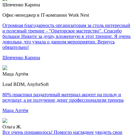
Шевченко Карина
Офис-менеджер в IT-компании Work Nest
Огромная благодарность организаторам за столь интересный
и полезный тренинг - "Ораторское мастерство". Спасибо
большое Никите за душу, вложенную в этот тренинг. Я очень
довольна, что узнала о данном мероприятии. Вернусь
обязательно!
Шевченко Карина
Маца Артём
Lead BDM, AnyforSoft
80% практики раздаточный материал акцент на пользу и
результат, а не получение денег профессионализм тренера
Маца Артём
Ольга Ж.
Все очень понравилось! Помогло нагляднее увидеть свои