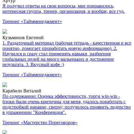
Артур
Я получил ответы на свои вопросы, мне понравилось,
интересная группа, тренер, организация, и вообще, все гуд.
Тренинг «Таймменеджмент»
Кузьминов Евгений
1. Раздаточный материал (рабочая тетрадь - качественная и все
понятно, помогает проработать новую информацию). 2.
Научился и сразу стал применять навыки разбиения
глобальных целей на много мальеньких и достижение
результата. 3. Вкусный кофе :)
Тренинг «Таймменеджмент»
Карабило Виталий
По содержанию: Оценка эффективности, торги win-win -
блоки были очень критичны для меня, удалось поработать с
подстройкой наравне, сверху; получилось проявить лидерство
в упражнении "Конференция".
Тренинг «Мастерство Переговоров»