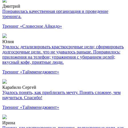
Дмитрий
Понравилась качественная организация и проведение
тренинга.
Тренинг «Словесное Айкидо»
Юлия
Удвлось: детализировать красткосрочные цели; сформировать
долгосрочные цели. что не удавалось раньше. Понравилось:
приложения на телефон; упражнения с убиранием целей;
вкусный кофе, приятные люди.
Тренинг «Таймменеджмент»
Карабило Сергей
Удалось понять, как приблизить мечту. Понять сложнее, чем
научиться. Спасибо!
Тренинг «Таймменеджмент»
Ирина
Поняла, где краткосрочные, текущие, долгосрочные цели, как