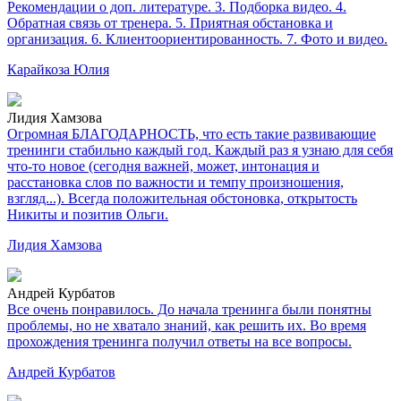
Рекомендации о доп. литературе. 3. Подборка видео. 4.
Обратная связь от тренера. 5. Приятная обстановка и
организация. 6. Клиентоориентированность. 7. Фото и видео.
Карайкоза Юлия
Лидия Хамзова
Огромная БЛАГОДАРНОСТЬ, что есть такие развивающие
тренинги стабильно каждый год. Каждый раз я узнаю для себя
что-то новое (сегодня важней, может, интонация и
расстановка слов по важности и темпу произношения,
взгляд...). Всегда положительная обстоновка, открытость
Никиты и позитив Ольги.
Лидия Хамзова
Андрей Курбатов
Все очень понравилось. До начала тренинга были понятны
проблемы, но не хватало знаний, как решить их. Во время
прохождения тренинга получил ответы на все вопросы.
Андрей Курбатов