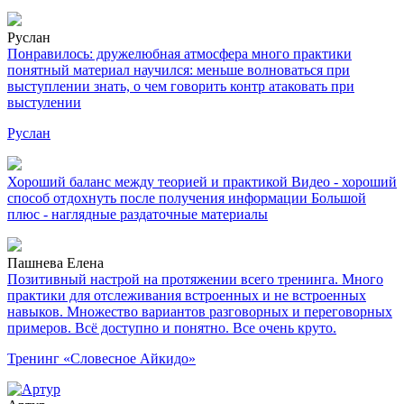
Руслан
Понравилось: дружелюбная атмосфера много практики
понятный материал научился: меньше волноваться при
выступлении знать, о чем говорить контр атаковать при
выстулении
Руслан
Хороший баланс между теорией и практикой Видео - хороший
способ отдохнуть после получения информации Большой
плюс - наглядные раздаточные материалы
Пашнева Елена
Позитивный настрой на протяжении всего тренинга. Много
практики для отслеживания встроенных и не встроенных
навыков. Множество вариантов разговорных и переговорных
примеров. Всё доступно и понятно. Все очень круто.
Тренинг «Словесное Айкидо»