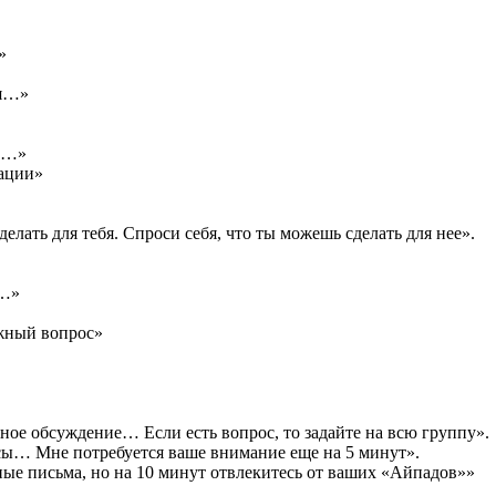
»
ия…»
х …»
тации»
елать для тебя. Спроси себя, что ты можешь сделать для нее».
 …»
жный вопрос»
рное обсуждение… Если есть вопрос, то задайте на всю группу».
асы… Мне потребуется ваше внимание еще на 5 минут».
ые письма, но на 10 минут отвлекитесь от ваших «Айпадов»»