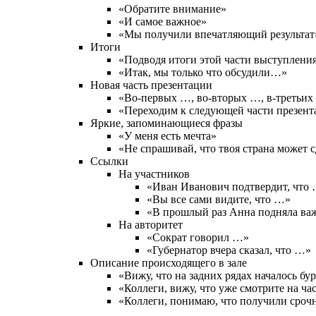
«Обратите внимание»
«И самое важное»
«Мы получили впечатляющий результат
Итоги
«Подводя итоги этой части выступлен
«Итак, мы только что обсудили…»
Новая часть презентации
«Во-первых …, во-вторых …, в-третьи
«Переходим к следующей части презен
Яркие, запоминающиеся фразы
«У меня есть мечта»
«Не спрашивай, что твоя страна может сд
Ссылки
На участников
«Иван Иванович подтвердит, что
«Вы все сами видите, что …»
«В прошлый раз Анна подняла ва
На авторитет
«Сократ говорил …»
«Губернатор вчера сказал, что …»
Описание происходящего в зале
«Вижу, что на задних рядах началось бу
«Коллеги, вижу, что уже смотрите на ч
«Коллеги, понимаю, что получили срочн