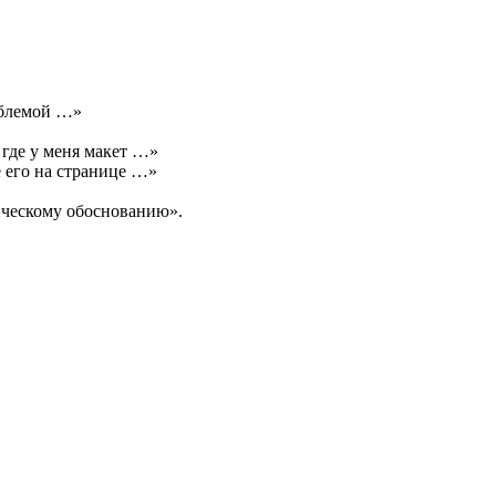
облемой …»
, где у меня макет …»
 его на странице …»
ическому обоснованию».